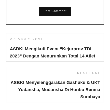
Post
PREVIOUS POST
Previous
navigation
Post
ASBKI Mengikuti Event “Kejurprov TBI
2023” Dengan Menurunkan Total 14 Atlet
NEXT POST
Next
Post
ASBKI Menyelenggarakan Gashuku & UKT
Yudansha, Mudansha Di Honbu Renma
Surabaya