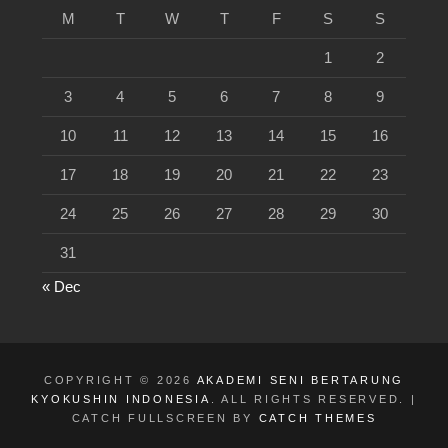
M
T
W
T
F
S
S
1
2
3
4
5
6
7
8
9
10
11
12
13
14
15
16
17
18
19
20
21
22
23
24
25
26
27
28
29
30
31
« Dec
COPYRIGHT © 2026
AKADEMI SENI BERTARUNG
KYOKUSHIN INDONESIA
. ALL RIGHTS RESERVED. |
CATCH FULLSCREEN BY
CATCH THEMES