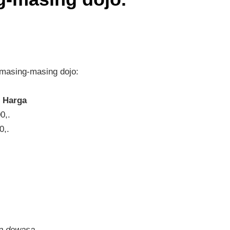
i masing-masing dojo:
ga
,.
,.
n dewasa.